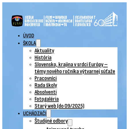
ÚVOD
ŠKOLA
Aktuality
História
Slovensko, krajina v srdci Európy –
témy nového ročníka výtvarnej súťaže
Pracovníci
Rada školy
Absolventi
Fotogaléria
Starý web (do 09/2025)
UCHÁDZAČI
Študijné odbory