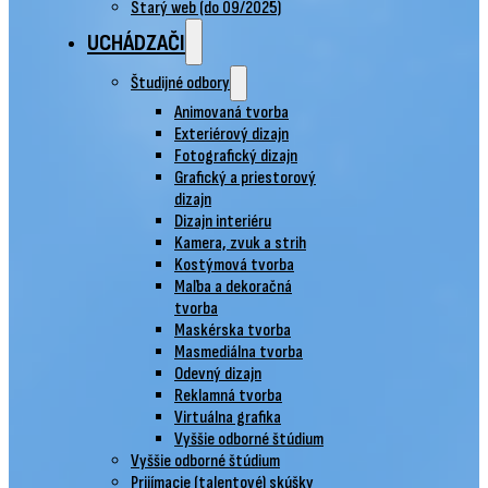
Starý web (do 09/2025)
UCHÁDZAČI
Študijné odbory
Animovaná tvorba
Exteriérový dizajn
Fotografický dizajn
Grafický a priestorový
dizajn
Dizajn interiéru
Kamera, zvuk a strih
Kostýmová tvorba
Maľba a dekoračná
tvorba
Maskérska tvorba
Masmediálna tvorba
Odevný dizajn
Reklamná tvorba
Virtuálna grafika
Vyššie odborné štúdium
Vyššie odborné štúdium
Prijímacie (talentové) skúšky