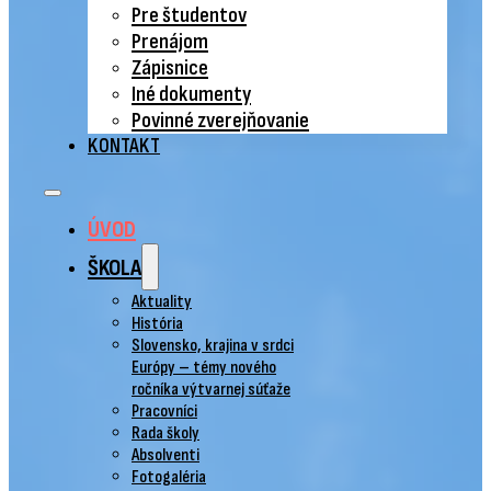
Pre študentov
Prenájom
Zápisnice
Iné dokumenty
Povinné zverejňovanie
KONTAKT
ÚVOD
ŠKOLA
Aktuality
História
Slovensko, krajina v srdci
Európy – témy nového
ročníka výtvarnej súťaže
Pracovníci
Rada školy
Absolventi
Fotogaléria