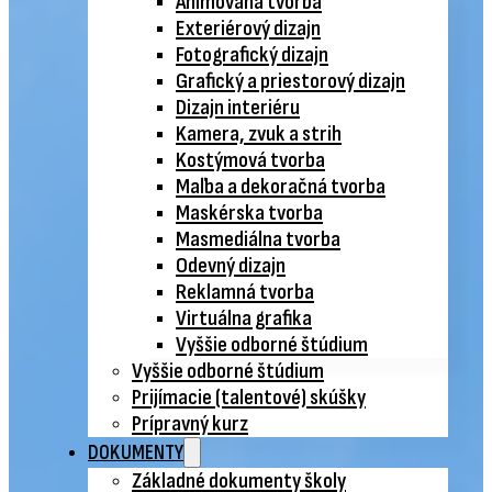
Animovaná tvorba
Exteriérový dizajn
Fotografický dizajn
Grafický a priestorový dizajn
Dizajn interiéru
Kamera, zvuk a strih
Kostýmová tvorba
Maľba a dekoračná tvorba
Maskérska tvorba
Masmediálna tvorba
Odevný dizajn
Reklamná tvorba
Virtuálna grafika
Vyššie odborné štúdium
Vyššie odborné štúdium
Prijímacie (talentové) skúšky
Prípravný kurz
DOKUMENTY
Základné dokumenty školy