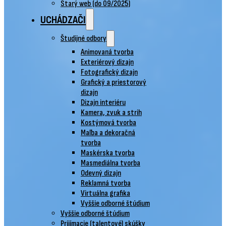
Starý web (do 09/2025)
UCHÁDZAČI
Študijné odbory
Animovaná tvorba
Exteriérový dizajn
Fotografický dizajn
Grafický a priestorový
dizajn
Dizajn interiéru
Kamera, zvuk a strih
Kostýmová tvorba
Maľba a dekoračná
tvorba
Maskérska tvorba
Masmediálna tvorba
Odevný dizajn
Reklamná tvorba
Virtuálna grafika
Vyššie odborné štúdium
Vyššie odborné štúdium
Prijímacie (talentové) skúšky