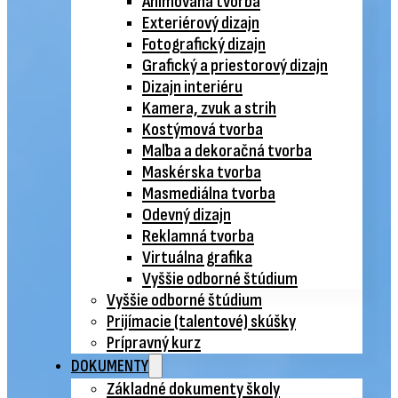
Animovaná tvorba
Exteriérový dizajn
Fotografický dizajn
Grafický a priestorový dizajn
Dizajn interiéru
Kamera, zvuk a strih
Kostýmová tvorba
Maľba a dekoračná tvorba
Maskérska tvorba
Masmediálna tvorba
Odevný dizajn
Reklamná tvorba
Virtuálna grafika
Vyššie odborné štúdium
Vyššie odborné štúdium
Prijímacie (talentové) skúšky
Prípravný kurz
DOKUMENTY
Základné dokumenty školy