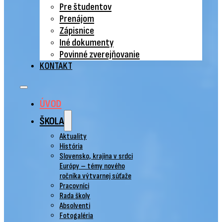
Pre študentov
Prenájom
Zápisnice
Iné dokumenty
Povinné zverejňovanie
KONTAKT
ÚVOD
ŠKOLA
Aktuality
História
Slovensko, krajina v srdci
Európy – témy nového
ročníka výtvarnej súťaže
Pracovníci
Rada školy
Absolventi
Fotogaléria