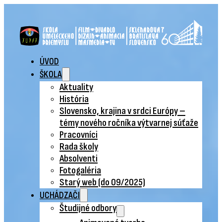
ÚVOD
ŠKOLA
Aktuality
História
Slovensko, krajina v srdci Európy –
témy nového ročníka výtvarnej súťaže
Pracovníci
Rada školy
Absolventi
Fotogaléria
Starý web (do 09/2025)
UCHÁDZAČI
Študijné odbory