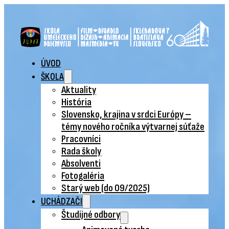
ÚVOD
ŠKOLA
Aktuality
História
Slovensko, krajina v srdci Európy –
témy nového ročníka výtvarnej súťaže
Pracovníci
Rada školy
Absolventi
Fotogaléria
Starý web (do 09/2025)
UCHÁDZAČI
Študijné odbory