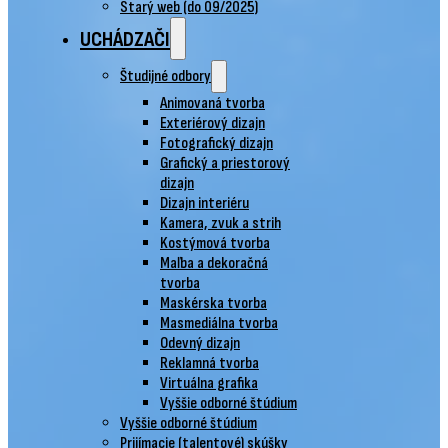
Starý web (do 09/2025)
UCHÁDZAČI
Študijné odbory
Animovaná tvorba
Exteriérový dizajn
Fotografický dizajn
Grafický a priestorový
dizajn
Dizajn interiéru
Kamera, zvuk a strih
Kostýmová tvorba
Maľba a dekoračná
tvorba
Maskérska tvorba
Masmediálna tvorba
Odevný dizajn
Reklamná tvorba
Virtuálna grafika
Vyššie odborné štúdium
Vyššie odborné štúdium
Prijímacie (talentové) skúšky