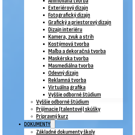
Animovaná tvorba
Exteriérový dizajn
Fotografický dizajn
Grafický a priestorový dizajn
Dizajn interiéru
Kamera, zvuk a strih
Kostýmová tvorba
Maľba a dekoračná tvorba
Maskérska tvorba
Masmediálna tvorba
Odevný dizajn
Reklamná tvorba
Virtuálna grafika
Vyššie odborné štúdium
Vyššie odborné štúdium
Prijímacie (talentové) skúšky
Prípravný kurz
DOKUMENTY
Základné dokumenty školy