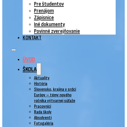
Pre študentov
Prenájom
Zápisnice
Iné dokumenty
Povinné zverejňovanie
KONTAKT
ÚVOD
ŠKOLA
Aktuality
História
Slovensko, krajina v srdci
Európy – témy nového
ročníka výtvarnej súťaže
Pracovníci
Rada školy
Absolventi
Fotogaléria