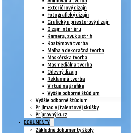
Animovaná tvorba
Exteriérový dizajn
Fotografický dizajn
Grafický a priestorový dizajn
Dizajn interiéru
Kamera, zvuk a strih
Kostýmová tvorba
Maľba a dekoračná tvorba
Maskérska tvorba
Masmediálna tvorba
Odevný dizajn
Reklamná tvorba
Virtuálna grafika
Vyššie odborné štúdium
Vyššie odborné štúdium
Prijímacie (talentové) skúšky
Prípravný kurz
DOKUMENTY
Základné dokumenty školy