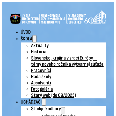
ÚVOD
ŠKOLA
Aktuality
História
Slovensko, krajina v srdci Európy –
témy nového ročníka výtvarnej súťaže
Pracovníci
Rada školy
Absolventi
Fotogaléria
Starý web (do 09/2025)
UCHÁDZAČI
Študijné odbory