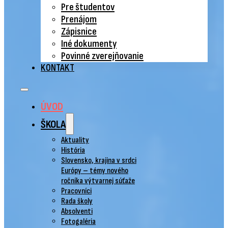
Pre študentov
Prenájom
Zápisnice
Iné dokumenty
Povinné zverejňovanie
KONTAKT
ÚVOD
ŠKOLA
Aktuality
História
Slovensko, krajina v srdci
Európy – témy nového
ročníka výtvarnej súťaže
Pracovníci
Rada školy
Absolventi
Fotogaléria