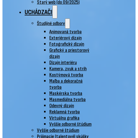
Starý web (do 09/2025)
UCHÁDZAČI
Študijné odbory
Animovaná tvorba
Exteriérový dizajn
Fotografický dizajn
Grafický a priestorový
dizajn
Dizajn interiéru
Kamera, zvuk a strih
Kostýmová tvorba
Maľba a dekoračná
tvorba
Maskérska tvorba
Masmediálna tvorba
Odevný dizajn
Reklamná tvorba
Virtuálna grafika
Vyššie odborné štúdium
Vyššie odborné štúdium
Prijímacie (talentové) skúšky