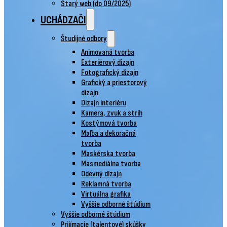
Starý web (do 09/2025)
UCHÁDZAČI
Študijné odbory
Animovaná tvorba
Exteriérový dizajn
Fotografický dizajn
Grafický a priestorový
dizajn
Dizajn interiéru
Kamera, zvuk a strih
Kostýmová tvorba
Maľba a dekoračná
tvorba
Maskérska tvorba
Masmediálna tvorba
Odevný dizajn
Reklamná tvorba
Virtuálna grafika
Vyššie odborné štúdium
Vyššie odborné štúdium
Prijímacie (talentové) skúšky