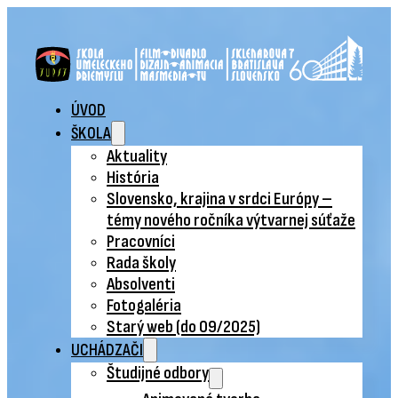
ÚVOD
ŠKOLA
Aktuality
História
Slovensko, krajina v srdci Európy –
témy nového ročníka výtvarnej súťaže
Pracovníci
Rada školy
Absolventi
Fotogaléria
Starý web (do 09/2025)
UCHÁDZAČI
Študijné odbory