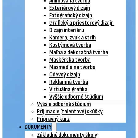
Animovaná tvorba
Exteriérový dizajn
Fotografický dizajn
Grafický a priestorový dizajn
Dizajn interiéru
Kamera, zvuk a strih
Kostýmová tvorba
Maľba a dekoračná tvorba
Maskérska tvorba
Masmediálna tvorba
Odevný dizajn
Reklamná tvorba
Virtuálna grafika
Vyššie odborné štúdium
Vyššie odborné štúdium
Prijímacie (talentové) skúšky
Prípravný kurz
DOKUMENTY
Základné dokumenty školy