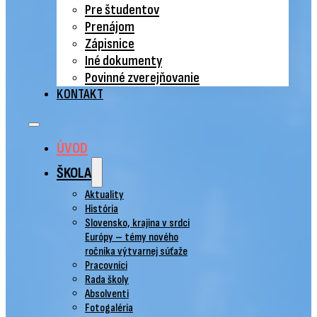
Pre študentov
Prenájom
Zápisnice
Iné dokumenty
Povinné zverejňovanie
KONTAKT
ÚVOD
ŠKOLA
Aktuality
História
Slovensko, krajina v srdci
Európy – témy nového
ročníka výtvarnej súťaže
Pracovníci
Rada školy
Absolventi
Fotogaléria