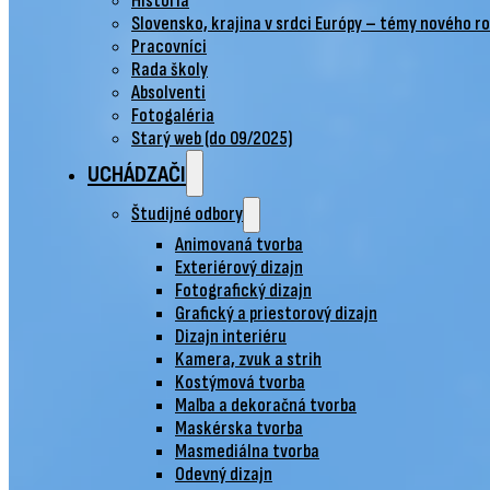
História
Slovensko, krajina v srdci Európy – témy nového r
Pracovníci
Rada školy
Absolventi
Fotogaléria
Starý web (do 09/2025)
UCHÁDZAČI
Študijné odbory
Animovaná tvorba
Exteriérový dizajn
Fotografický dizajn
Grafický a priestorový dizajn
Dizajn interiéru
Kamera, zvuk a strih
Kostýmová tvorba
Maľba a dekoračná tvorba
Maskérska tvorba
Masmediálna tvorba
Odevný dizajn