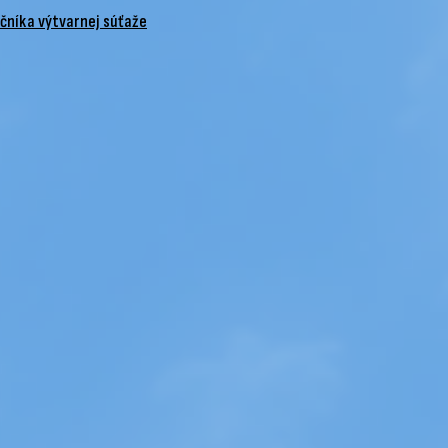
očníka výtvarnej súťaže