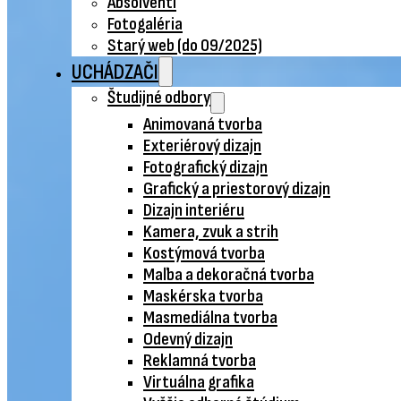
Absolventi
Fotogaléria
Starý web (do 09/2025)
UCHÁDZAČI
Študijné odbory
Animovaná tvorba
Exteriérový dizajn
Fotografický dizajn
Grafický a priestorový dizajn
Dizajn interiéru
Kamera, zvuk a strih
Kostýmová tvorba
Maľba a dekoračná tvorba
Maskérska tvorba
Masmediálna tvorba
Odevný dizajn
Reklamná tvorba
Virtuálna grafika