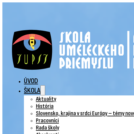
ÚVOD
ŠKOLA
Aktuality
História
Slovensko, krajina v srdci Európy – témy no
Pracovníci
Rada školy