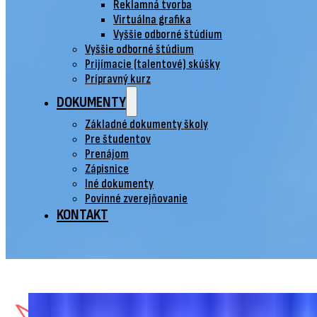
Reklamná tvorba
Virtuálna grafika
Vyššie odborné štúdium
Vyššie odborné štúdium
Prijímacie (talentové) skúšky
Prípravný kurz
DOKUMENTY
Základné dokumenty školy
Pre študentov
Prenájom
Zápisnice
Iné dokumenty
Povinné zverejňovanie
KONTAKT