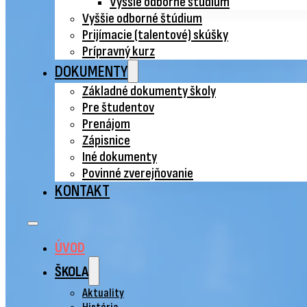
Vyššie odborné štúdium
Vyššie odborné štúdium
Prijímacie (talentové) skúšky
Prípravný kurz
DOKUMENTY
Základné dokumenty školy
Pre študentov
Prenájom
Zápisnice
Iné dokumenty
Povinné zverejňovanie
KONTAKT
ÚVOD
ŠKOLA
Aktuality