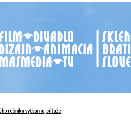
vého ročníka výtvarnej súťaže