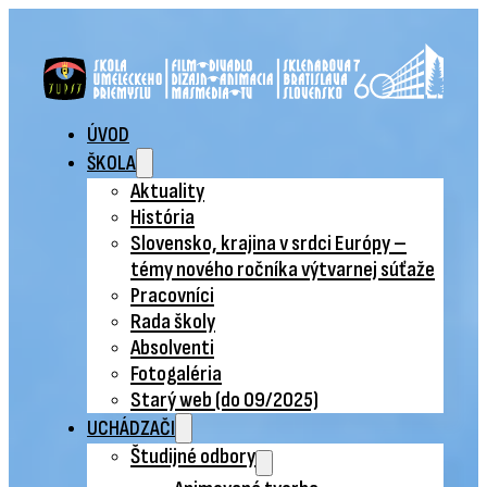
ÚVOD
ŠKOLA
Aktuality
História
Slovensko, krajina v srdci Európy –
témy nového ročníka výtvarnej súťaže
Pracovníci
Rada školy
Absolventi
Fotogaléria
Starý web (do 09/2025)
UCHÁDZAČI
Študijné odbory