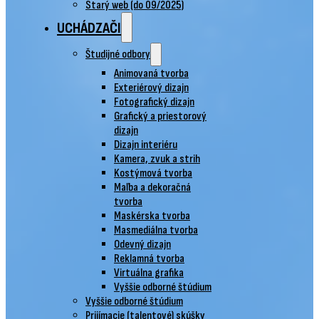
Starý web (do 09/2025)
UCHÁDZAČI
Študijné odbory
Animovaná tvorba
Exteriérový dizajn
Fotografický dizajn
Grafický a priestorový
dizajn
Dizajn interiéru
Kamera, zvuk a strih
Kostýmová tvorba
Maľba a dekoračná
tvorba
Maskérska tvorba
Masmediálna tvorba
Odevný dizajn
Reklamná tvorba
Virtuálna grafika
Vyššie odborné štúdium
Vyššie odborné štúdium
Prijímacie (talentové) skúšky