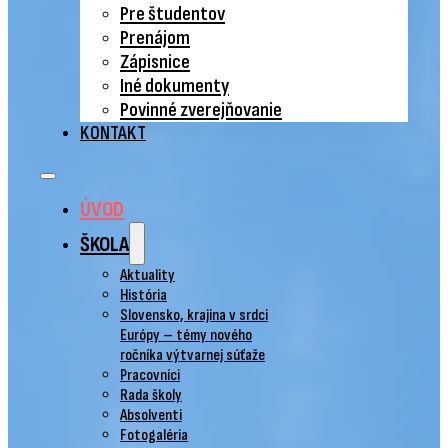
Pre študentov
Prenájom
Zápisnice
Iné dokumenty
Povinné zverejňovanie
KONTAKT
ÚVOD
ŠKOLA
Aktuality
História
Slovensko, krajina v srdci
Európy – témy nového
ročníka výtvarnej súťaže
Pracovníci
Rada školy
Absolventi
Fotogaléria