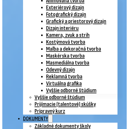
Animovaná tvorba
Exteriérový dizajn
Fotografický dizajn
Grafický a priestorový dizajn
Dizajn interiéru
Kamera, zvuk a strih
Kostýmová tvorba
Maľba a dekoračná tvorba
Maskérska tvorba
Masmediálna tvorba
Odevný dizajn
Reklamná tvorba
Virtuálna grafika
Vyššie odborné štúdium
Vyššie odborné štúdium
Prijímacie (talentové) skúšky
Prípravný kurz
DOKUMENTY
Základné dokumenty školy