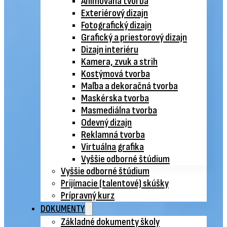
Animovaná tvorba
Exteriérový dizajn
Fotografický dizajn
Grafický a priestorový dizajn
Dizajn interiéru
Kamera, zvuk a strih
Kostýmová tvorba
Maľba a dekoračná tvorba
Maskérska tvorba
Masmediálna tvorba
Odevný dizajn
Reklamná tvorba
Virtuálna grafika
Vyššie odborné štúdium
Vyššie odborné štúdium
Prijímacie (talentové) skúšky
Prípravný kurz
DOKUMENTY
Základné dokumenty školy