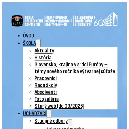
ÚVOD
ŠKOLA
Aktuality
História
Slovensko, krajina v srdci Európy –
témy nového ročníka výtvarnej súťaže
Pracovníci
Rada školy
Absolventi
Fotogaléria
Starý web (do 09/2025)
UCHÁDZAČI
Študijné odbory