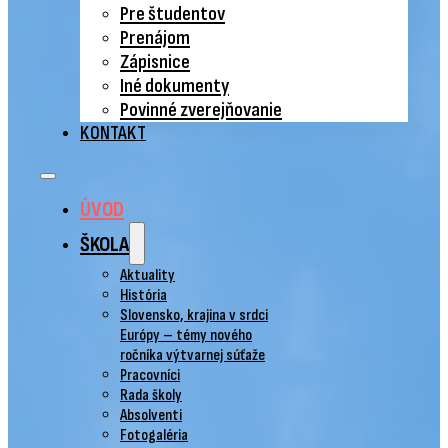
Pre študentov
Prenájom
Zápisnice
Iné dokumenty
Povinné zverejňovanie
KONTAKT
ÚVOD
ŠKOLA
Aktuality
História
Slovensko, krajina v srdci
Európy – témy nového
ročníka výtvarnej súťaže
Pracovníci
Rada školy
Absolventi
Fotogaléria