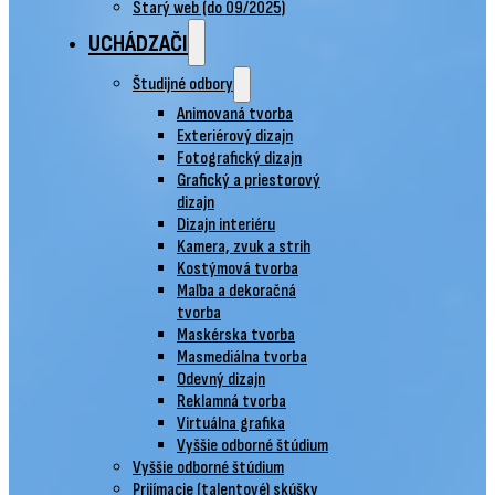
Starý web (do 09/2025)
UCHÁDZAČI
Študijné odbory
Animovaná tvorba
Exteriérový dizajn
Fotografický dizajn
Grafický a priestorový
dizajn
Dizajn interiéru
Kamera, zvuk a strih
Kostýmová tvorba
Maľba a dekoračná
tvorba
Maskérska tvorba
Masmediálna tvorba
Odevný dizajn
Reklamná tvorba
Virtuálna grafika
Vyššie odborné štúdium
Vyššie odborné štúdium
Prijímacie (talentové) skúšky